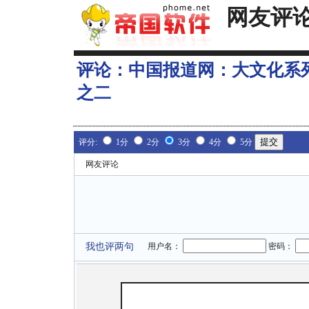
网友评
评论：
中国报道网：大文化系
之二
评分:
1分
2分
3分
4分
5分
网友评论
我也评两句
用户名：
密码：