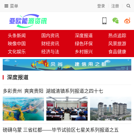
菜单
登录
注册
头条新闻
国内资讯
深度报道
热点追踪
映像中国
财经资讯
绿色环保
风景旅游
文化娱乐
经济与法
乡村振兴
食品健康
深度报道
多彩贵州 爽爽贵阳 湖城清镇系列报道之四十七
磅礴乌蒙 三省红都——毕节试验区七星关系列报道之五