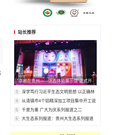
站长推荐
届
“京剧在贵州——活态体验展示馆”正式开
馆
深学笃行习近平生态文明思想 以正确林
3
草政绩观筑牢藏东高原生态屏障
从清镇市4个铝精深加工项目集中开工说
4
起
千里为重 广大为庆系列报道之二
5
大生态系列报道：贵州大生态系列报道
6
之二十六