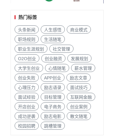
热门标签
头条新闻
人生感悟
商业模式
职场规则
生活随笔
职业生涯规划
社交管理
O2O创业
创业融资
发展规划
大学生创业
心情随笔
薪水管理
创业失败
APP创业
励志文章
心理压力
励志语录
面试技巧
面试经验
目标管理
互联网金融
开店创业
电子商务
创业案例
成功逆袭
励志电影
散文随笔
校园招聘
跳槽管理