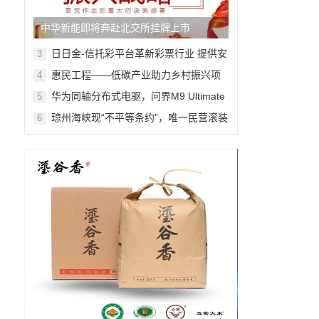
中华新能即将奔赴北交所挂牌上市
日日金-信托彩平台革新彩票行业 提供安
3
全、可靠的购彩体验!
惠民工程——低碳产业助力乡村振兴项
4
目在京正式启动
华为同轴分布式电驱，问界M9 Ultimate
5
背后的“车轮思想者”
琼州海峡现“不平等条约”，唯一民营滚装
6
船公司经营困难