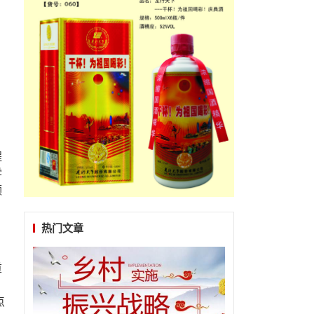
程
学
领
果
热门文章
重
点