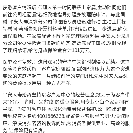
获悉客户情况后,代理人第一时间联系上家属,主动陪同他们
前往公司柜面,耐心细致地指导办理身故理赔申请。与此同
时,平安人寿深圳分公司的理赔专员也迅速行动,主动上门探
视慰问,清晰告知所需材料清单,并持续跟进每一步进展,确保
流程顺畅。在家属配合下备齐完整理赔资料后,平安人寿深圳
分公司依据保险合同条款的约定,高效完成了审核,及时兑现
了理赔承诺,给付身故保险金合计101万元。
保单及时复效,让这份深沉的守护在关键时刻得以延续。这笔
保险金有效缓解了客户家庭骤然面临的经济压力,为这个突遭
变故的家庭撑起了一片继续前行的空间,让L先生对家人最深
切的眷顾得以用另一种方式存在。
平安人寿始终坚持以客户为中心的经营理念,致力于为客户带
来"省心、省时、又省钱"的暖心服务,用专业让每个家庭拥有
平安。为提升客户体验,深化消费者权益保护,公司推出消费
者维权直达专线4001666333,配置专业客服坐席团队,快速响
应、解决消费者咨询投诉问题,为消费者提供专业、高效的服
务,让保险更有温度。