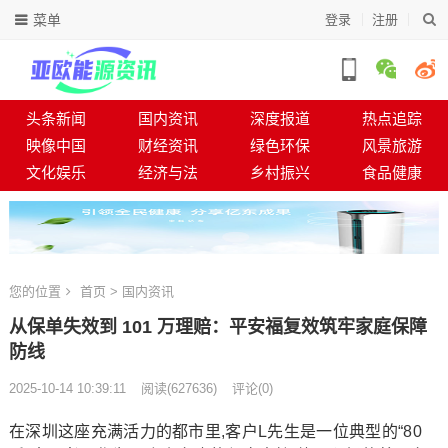
菜单
登录
注册
头条新闻
国内资讯
深度报道
热点追踪
映像中国
财经资讯
绿色环保
风景旅游
文化娱乐
经济与法
乡村振兴
食品健康
您的位置
首页
>
国内资讯
从保单失效到 101 万理赔：平安福复效筑牢家庭保障
防线
2025-10-14 10:39:11
阅读
(
627636)
评论(0)
在深圳这座充满活力的都市里,客户L先生是一位典型的“80