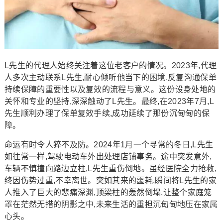
L先生的代理人始终关注着这位老客户的情况。2023年,代理
人多次主动联系L先生,耐心倾听他当下的困境,反复沟通保单
持续保障的重要性以及复效的流程与意义。这份设身处地的
关怀和专业的坚持,深深触动了L先生。最终,在2023年7月,L
先生顺利办理了保单复效手续,成功延续了那份沉甸甸的保
障。
命运有时令人猝不及防。2024年1月一个寻常的冬日,L先生
如往常一样,驾驶电动车外出处理店铺事务。途中突发意外,
车辆不慎撞向路边立柱,L先生重伤倒地。虽经医院全力抢救,
终因伤势过重,不幸离世。突如其来的噩耗,瞬间将L先生的家
人推入了巨大的悲痛深渊,顶梁柱的轰然倒塌,让整个家庭笼
罩在茫然无措的阴影之中,未来生活的重担沉甸甸地压在家属
心头。