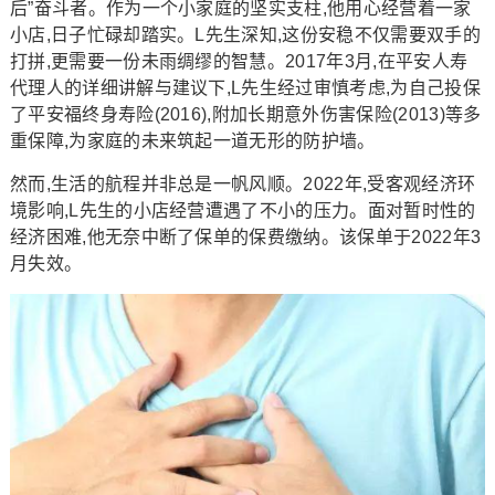
后”奋斗者。作为一个小家庭的坚实支柱,他用心经营着一家
小店,日子忙碌却踏实。L先生深知,这份安稳不仅需要双手的
打拼,更需要一份未雨绸缪的智慧。2017年3月,在平安人寿
代理人的详细讲解与建议下,L先生经过审慎考虑,为自己投保
了平安福终身寿险(2016),附加长期意外伤害保险(2013)等多
重保障,为家庭的未来筑起一道无形的防护墙。
然而,生活的航程并非总是一帆风顺。2022年,受客观经济环
境影响,L先生的小店经营遭遇了不小的压力。面对暂时性的
经济困难,他无奈中断了保单的保费缴纳。该保单于2022年3
月失效。