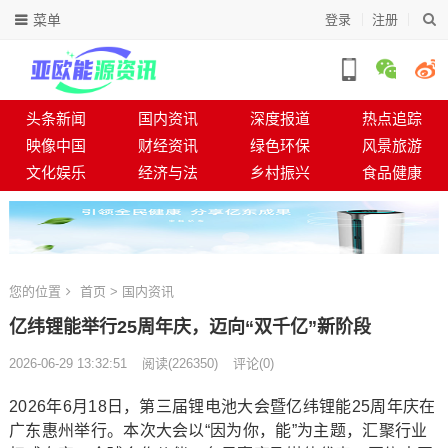
菜单
登录
注册
头条新闻
国内资讯
深度报道
热点追踪
映像中国
财经资讯
绿色环保
风景旅游
文化娱乐
经济与法
乡村振兴
食品健康
您的位置
首页
>
国内资讯
亿纬锂能举行25周年庆，迈向“双千亿”新阶段
2026-06-29 13:32:51
阅读
(
226350)
评论(0)
2026年6月18日，第三届锂电池大会暨亿纬锂能25周年庆在
广东惠州举行。本次大会以“因为你，能”为主题，汇聚行业