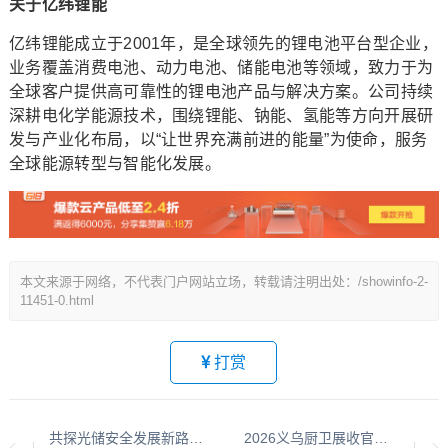
关于亿纬锂能
亿纬锂能成立于2001年，是全球领先的锂电池平台型企业，
业务覆盖消费电池、动力电池、储能电池等领域，致力于为
全球客户提供高可靠性的锂电池产品与解决方案。公司持续
深耕电化学能源技术，围绕锂能、钠能、氢能等方向开展研
发与产业化布局，以“让世界充满前进的能量”为使命，服务
全球能源转型与智能化发展。
本文来源于网络，不代表门户网站立场，转载请注明出处：/showinfo-2-
11451-0.html
打赏
共探光储安全发展新路径，首届欧洲光储安全产业峰会成功举办
2026义乌厨卫展收官日看点：奇兵到家用460万+师傅为厨卫商家撑起全国服务网