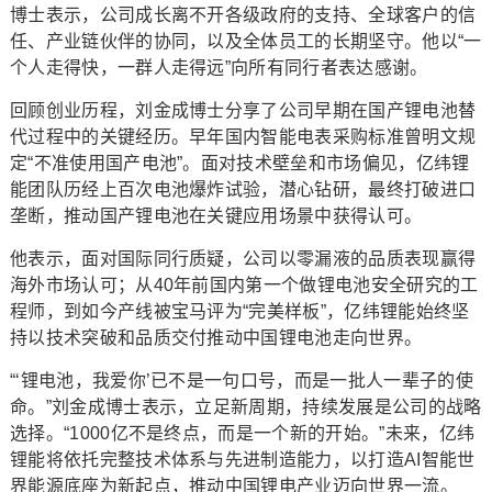
博士表示，公司成长离不开各级政府的支持、全球客户的信
任、产业链伙伴的协同，以及全体员工的长期坚守。他以“一
个人走得快，一群人走得远”向所有同行者表达感谢。
回顾创业历程，刘金成博士分享了公司早期在国产锂电池替
代过程中的关键经历。早年国内智能电表采购标准曾明文规
定“不准使用国产电池”。面对技术壁垒和市场偏见，亿纬锂
能团队历经上百次电池爆炸试验，潜心钻研，最终打破进口
垄断，推动国产锂电池在关键应用场景中获得认可。
他表示，面对国际同行质疑，公司以零漏液的品质表现赢得
海外市场认可；从40年前国内第一个做锂电池安全研究的工
程师，到如今产线被宝马评为“完美样板”，亿纬锂能始终坚
持以技术突破和品质交付推动中国锂电池走向世界。
“‘锂电池，我爱你’已不是一句口号，而是一批人一辈子的使
命。”刘金成博士表示，立足新周期，持续发展是公司的战略
选择。“1000亿不是终点，而是一个新的开始。”未来，亿纬
锂能将依托完整技术体系与先进制造能力，以打造AI智能世
界能源底座为新起点，推动中国锂电产业迈向世界一流。