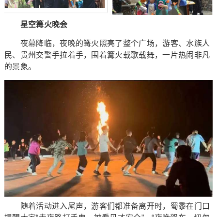
星空篝火晚会
夜幕降临，夜晚的篝火照亮了整个广场，游客、水族人
民、贵州交警手拉着手，围着篝火载歌载舞，一片热闹非凡
的景象。
随着活动进入尾声，游客们都准备离开时，蜀黍在门口