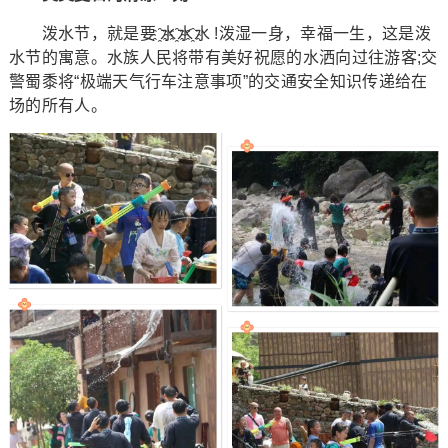
泼水节，就是要 ҈水҈水҈水 !泼湿一身，幸福一生，这是泼
水节的寓意。水族人民将带有美好祝愿的水洒向过往游客;交
警蜀黍将“极端天气行车注意事项”的交通安全知识传递给在
场的所有人。