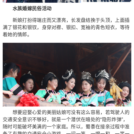
水族婚嫁民俗活动
新娘打扮得端庄而又漂亮，长发盘结挽于头顶，上面插
满了银花和银钗，身穿对襟、银扣、宽袖的青色短衣，等待
着她的情郎。
想要迎娶心爱的美丽姑娘可没有这么容易，若驾驶人的
交通安全意识不够好，就是一个潜伏在暗处的“隐形炸弹”，
随时可能破坏美满的一个家庭。所以，蜀黍在接亲过程中准
备了有趣的交通安全小游戏，一问一答、一唱一和、一笑一