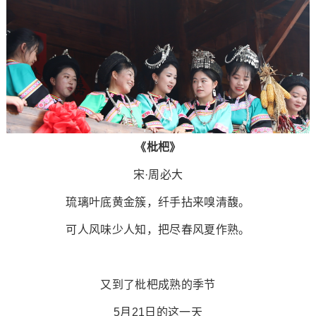
《枇杷》
宋·周必大
琉璃叶底黄金簇，纤手拈来嗅清馥。
可人风味少人知，把尽春风夏作熟。
又到了枇杷成熟的季节
5月21日的这一天