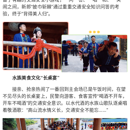
闹之间，新郎“披巾斩棘”通过重重交通安全知识问答的考
验，终于“背得美人归”。
水族美食文化“长桌宴”
接亲、抢亲热闹了一番回到主会场已是午饭时间，在望
不见尽头的长桌宴上，民警向游客、食客宣传“喝酒不开车，
开车不喝酒”的交通安全意识。以水代酒的水族山歌队逐桌唱
着敬酒歌：“高山流水情义长，交通安全不能忘......”