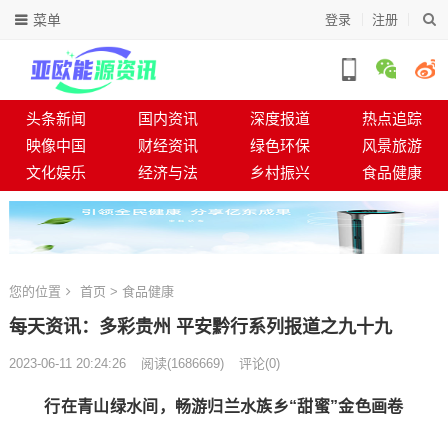
菜单
登录
注册
头条新闻
国内资讯
深度报道
热点追踪
映像中国
财经资讯
绿色环保
风景旅游
文化娱乐
经济与法
乡村振兴
食品健康
您的位置
首页
>
食品健康
每天资讯：多彩贵州 平安黔行系列报道之九十九
2023-06-11 20:24:26
阅读
(
1686669)
评论(0)
行在青山绿水间，畅游归兰水族乡“甜蜜”金色画卷