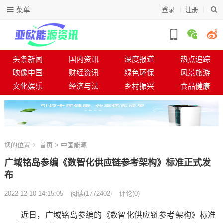
菜单
登录
注册
头条新闻
国内资讯
深度报道
热点追踪
映像中国
财经资讯
绿色环保
风景旅游
文化娱乐
经济与法
乡村振兴
食品健康
您的位置
首页
>
中国能源
广域铭岛参编《数智化供应链参考架构》标准正式发
布
2022-12-10 14:15:05
阅读
(
1772402)
评论(0)
近日，广域铭岛参编的《数智化供应链参考架构》标准