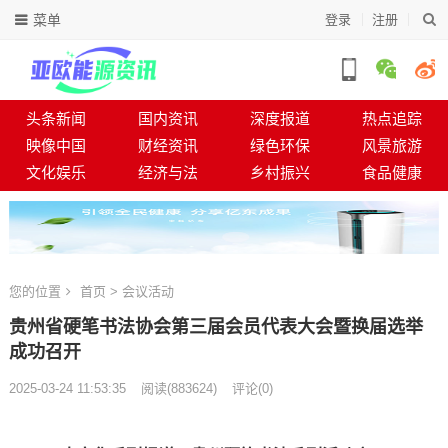
菜单
登录
注册
头条新闻
国内资讯
深度报道
热点追踪
映像中国
财经资讯
绿色环保
风景旅游
文化娱乐
经济与法
乡村振兴
食品健康
您的位置
首页
>
会议活动
贵州省硬笔书法协会第三届会员代表大会暨换届选举
成功召开
2025-03-24 11:53:35
阅读
(
883624)
评论(0)