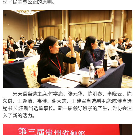
现了民主与公正的原则。
宋天语当选主席;付学康、张元华、陈明春、李晓云、陈
荣谦、王逢清、韦健、谢大志、王建军当选副主席;陈健当选
秘书长;汪新当选监事长。新一届领导班子的产生，为协会注
入了新的活力。