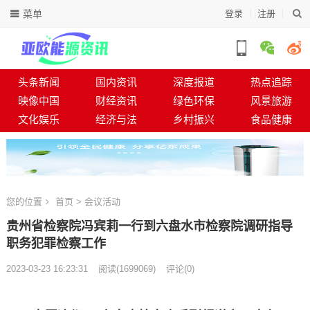
菜单
登录
注册
头条新闻
国内资讯
深度报道
热点追踪
映像中国
财经资讯
绿色环保
风景旅游
文化娱乐
经济与法
乡村振兴
食品健康
您的位置
首页
>
会议活动
贵州省检察院冯宾莉一行到六盘水市检察院调研指导
职务犯罪检察工作
2023-03-23 16:23:31
阅读
(
1699069)
评论(0)