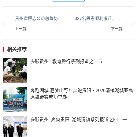
贵州省博志公益慈善协会“关爱退役军人”慰问活动在贵阳市南明区西湖路街道办顺利开展
827名医患顺利搬迁，交警一路随行!
上一篇
下一篇
相关推荐
多彩贵州 教育黔行系列报道之十五
奔跑湖城 逐梦山野！奔跑贵阳・2026清镇湖城亚高
原越野赛成功举办
多彩贵州 爽爽贵阳 湖城清镇系列报道之四十一