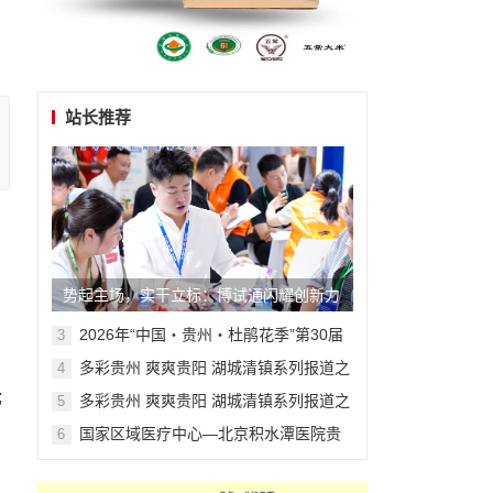
站长推荐
势起主场，实干立标：博试通闪耀创新力
大会，从山东主场迈向行业标杆
2026年“中国・贵州・杜鹃花季”第30届
3
全国围棋邀请赛隆重开幕
多彩贵州 爽爽贵阳 湖城清镇系列报道之
4
二十九
;
多彩贵州 爽爽贵阳 湖城清镇系列报道之
5
十七
探
国家区域医疗中心—北京积水潭医院贵
6
州医院骨科专科联盟大会在贵州贵阳召
开