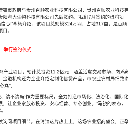
镇市政府与贵州百顺农业科技有限公司，贵州百顺农业科技
贵阳海大生物科技有限公司先后签约。“我们7月签约的蛋鸡项
心!”李杨介绍，该项目总规模324万羽、占地317亩，是百顺
项目。
举行签约仪式
产业项目，预计总投资11.2亿元，涵盖活禽交易市场、肉鸡
，金融机构还为企业介绍定制化信贷产品，市农业农村局细致
心丸”。
、清不清廉’作为重要标尺，全力打造市场化、法治化、国际
展，让企业家放心投资、安心经营、专心创业。”马骁的表态，
求。
询问项目细节。在清镇这片热土上，这场农业招商盛会，正