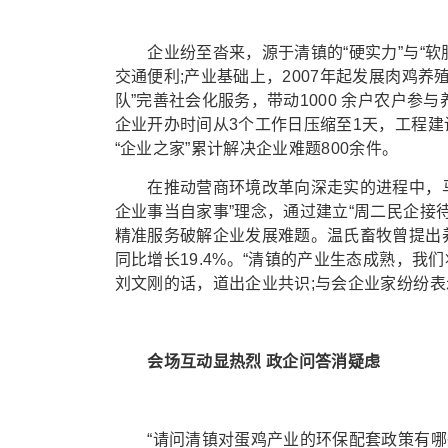
企业纷至沓来，源于清镇的“硬实力”与“软
交通便利;产业基础上，2007年起发展肉鸡养
队”完善社会化服务，带动1000 余户农户参与
企业开办时间从3个工作日压缩至1天，工程建
“企业之家”累计解决企业难题800余件。
在推动营商环境改革向深走实的进程中，马
企业事当自家事”理念，通过建立“周二民企接待
精准服务破解企业发展难题。温氏畜牧曾提出
同比增长19.4%。“清镇的产业生态成熟，
刘文刚的话，道出企业共识;与会企业家纷纷表示
会场互动显热烈 政企问答消疑虑
“请问清镇对蛋鸡产业的环保配套政策有哪些