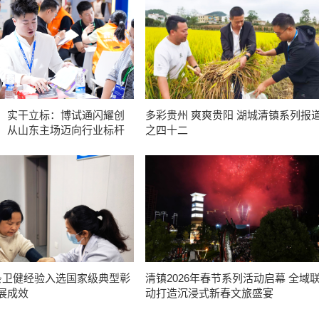
，实干立标：博试通闪耀创
多彩贵州 爽爽贵阳 湖城清镇系列报
，从山东主场迈向行业标杆
之四十二
条卫健经验入选国家级典型彰
清镇2026年春节系列活动启幕 全域联
展成效
动打造沉浸式新春文旅盛宴