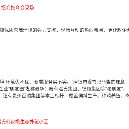
招商推介会现场
清镇优质营商环境的强力支撑，现场互动的热烈氛围，更让政企
;环境优不优，要看服务实不实。”清镇市委书记马骁的理念
企业“朋友圈”堪称豪华：既有温氏集团、德康集团等“老朋友”，
，还有贵州百顺集团等本土标杆，覆盖饲料生产、种鸡养殖、
温氏韩家坝生态养殖小区