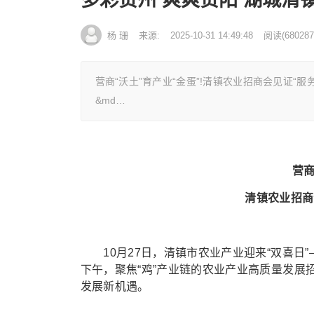
杨 珊
来源:
2025-10-31 14:49:48
阅读
(
680287
营商“沃土”育产业“金蛋”!清镇农业招商会见证“
&md…
营商
清镇农业招商
10月27日，清镇市农业产业迎来“双喜日”
下午，聚焦“鸡”产业链的农业产业高质量发展
发展新机遇。