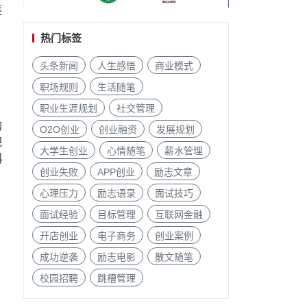
逐
热门标签
头条新闻
人生感悟
商业模式
职场规则
生活随笔
职业生涯规划
社交管理
的
O2O创业
创业融资
发展规划
把
大学生创业
心情随笔
薪水管理
科
创业失败
APP创业
励志文章
心理压力
励志语录
面试技巧
面试经验
目标管理
互联网金融
开店创业
电子商务
创业案例
成功逆袭
励志电影
散文随笔
校园招聘
跳槽管理