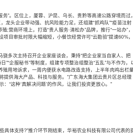
服务”。区位上，厦蓉、沪昆、乌长、贵黔等高速公路穿境而过
殖，龙头企业带动强、抗风险能力足，还组建“抓鸡队”“疫苗注射
养殖;营商环境上，打造“贵人服务·清松办”品牌，推行“一站办”，
设项目审批时限大幅缩短，小餐饮经营许可“云勘验”提速60%
骁多次主持召开企业家座谈会，秉持“把企业家当自家人、把
日”“企服秘书”等制度，组建专项整治组整治“五乱”与不作为，
养殖用地诉求，一周内便获水电路改造支持，上半年肉鸡出栏
我们将提供海大产品、科技与服务。”广东海大集团云贵片区总经理
：“这种‘真解决问题’的作风，让我们投资更放心。”
具体支持?”推介环节刚结束，华裕农业科技有限公司代表的