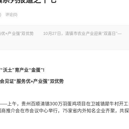
)
评论(0)
服务优+产业强”双优势 10月27日，清镇市农业产业迎来“双喜日”—
“沃土”育产业“金蛋”!
会见证“服务优+产业强”双优势
——上午，贵州百顺清镇300万羽蛋鸡项目在卫城镇犀牛村开工
招商推介会在市会议中心举行，75家省内外知名企业齐聚，共