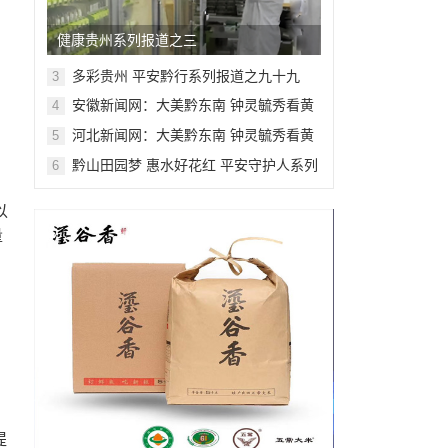
健康贵州系列报道之三
，
多彩贵州 平安黔行系列报道之九十九
3
安徽新闻网：大美黔东南 钟灵毓秀看黄
4
，
平系列报道之十五
河北新闻网：大美黔东南 钟灵毓秀看黄
5
平系列报道之十五
黔山田园梦 惠水好花红 平安守护人系列
6
报道之二百一十六
以
量
提