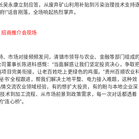
长吴永康立刻应答，从废弃矿山利用补贴到污染治理技术支持
府!”话音刚落，全场响起热烈掌声。
招商推介会现场
、市场对接频频发问，清镇市领导与农业、金融等部门组成
公司董事长陈进科感慨：“当面解惑让我们坚定投资决心，争取
鸡项目完美衔接，让老百姓吃上更绿色的鸡蛋。”贵州百顺农业
服秘书’全程跟进，帮我们解决土地平整、电力接入难题，这种效
们热情交流农业领域经验，有的想扩大投资，有的盼与本地企业深
殖技术到加工流程、从市场前景到政策需求，每一次对话都透着
“连心桥”。