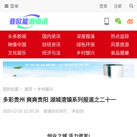
菜单
登录
注册
头条新闻
国内资讯
深度报道
热点追踪
映像中国
财经资讯
绿色环保
风景旅游
文化娱乐
经济与法
乡村振兴
食品健康
您的位置
首页
>
乡村振兴
多彩贵州 爽爽贵阳 湖城清镇系列报道之二十一
2025-12-10 12:20:19
阅读
(
631507)
评论(0)
创业之城 活力迸发!