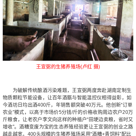
王宣弼的生猪养殖场(卢红 摄)
为破解传统酿酒污染难题，王宣弼两度奔赴湖南定制生
物质颗粒节能设备，让百年酒甑与智能温控仪相得益彰，如
今酒坊日均出酒400斤，年销售额突破40万元。他创新“订单
农业”模式，以高于市场价5分钱/斤的价格收购周边农户20万
斤粮食，让老农户李文向这样的种植户“田埂边卖粮，省时又
增收”。酒糟变废为宝的生态养殖经验更让王宣弼的创业之路
越走越宽，400头规模的生猪养殖场采用“酒糟+青饲料”配比