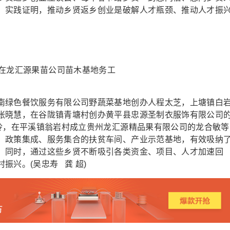
。实践证明，推动乡贤返乡创业是破解人才瓶颈、推动人才振
龙汇源果苗公司苗木基地务工
绿色餐饮服务有限公司野蔬菜基地创办人程太芝，上塘镇白
张晓慧，在谷陇镇青塘村创办黄平县忠源圣制衣服饰有限公司
永玲，在平溪镇翁岩村成立贵州龙汇源精品果有限公司的龙合敏等
、政策集成、服务集合的扶贫车间、产业示范基地，有效吸纳
，同时，通过这些乡贤不断吸引各类资金、项目、人才加速回
振兴。(吴忠寿 龚 超)