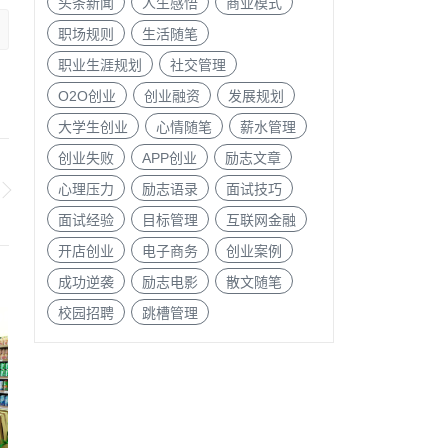
头条新闻
人生感悟
商业模式
职场规则
生活随笔
职业生涯规划
社交管理
O2O创业
创业融资
发展规划
大学生创业
心情随笔
薪水管理
创业失败
APP创业
励志文章
心理压力
励志语录
面试技巧
面试经验
目标管理
互联网金融
开店创业
电子商务
创业案例
成功逆袭
励志电影
散文随笔
校园招聘
跳槽管理