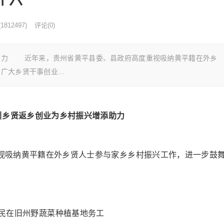
(
1812497)
评论(0)
助力 近年来，贵州省黄平县委、县政府高度重视吸纳黄平籍在外乡
了广大乡贤干事创业…
引乡贤返乡创业为乡村振兴增添助力
吸纳黄平籍在外乡贤人士参与家乡乡村振兴工作，进一步鼓
在旧州野蔬菜种植基地务工