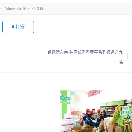
fo-16-6234-0.html
打赏
锦绣黔东南 钟灵毓秀看黄平系列报道之九
下一篇