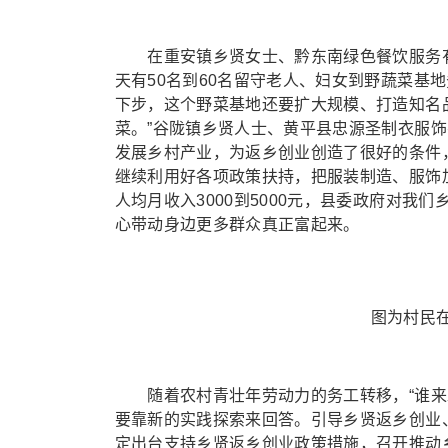
在重安镇乡贤女士、黔东南绿色餐饮服务有限
天有50名到60名留守老人、妇女到野蔬菜基地
下步，这个野菜基地还要扩大规模、打造知名
菜。”谷陇镇乡贤人士、黄平县忠源圣制衣服
发展乡村产业，为返乡创业创造了很好的条件
继续利用好各项政策扶持，把服装制造、服饰
人均月收入3000到5000元，县委政府对
心带动身边更多群众真正富起来。
图为村民在贵
随着农村青壮年劳动力的务工转移，“谁来发
要靠新的实践探索来回答。引导乡贤返乡创业
定出台支持乡贤返乡创业政策措施，召开推动