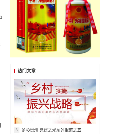
每
，
将
，
热门文章
需
制
多彩贵州 党建之光系列报道之五
3
人