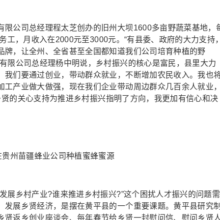
公司总经理程太芝创办的旧州大坝1600多亩野蔬菜基地，
务工，月收入在2000元至3000元。“有县委、政府的大力支持
品牌，让全州、全省甚至全国都知道我们公司培育种植的野
饰有限公司总经理杨中明说，乡村振兴的核心是富民，县里大力
，我们要通过创业，带动群众就业，不断增加农民收入。我也
加工产业做大做强，现在我们企业带动周边群众几百余人就业
我们乡贤的关心支持为推进乡村振兴指明了方向，我更加有信心和决
州苗疆蜂业公司种植蜜蜂蜜源
展乡村产业?谁来推进乡村振兴?”这个困扰人才振兴的问题
、发展乡贤经济，是摆在黄平县的一个重要课题。黄平县研究
乡贤返乡创业座谈会、每年春节给乡贤一封慰问信、慰问乡贤