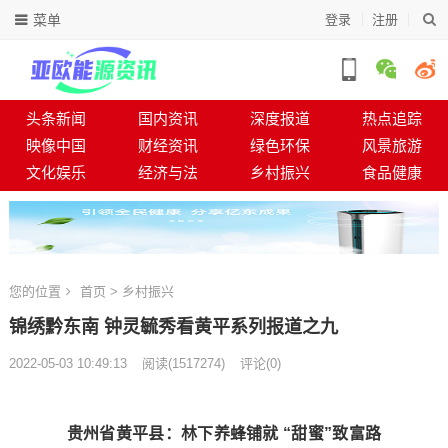
菜单
登录
注册
头条新闻
国内资讯
深度报道
热点追踪
映像中国
财经资讯
绿色环保
风景旅游
文化娱乐
经济与法
乡村振兴
食品健康
您的位置
首页
>
乡村振兴
锦绣黔东南 钟灵毓秀看黄平系列报道之九
2022-05-03 10:49:13
阅读
(
1517274)
评论(0)
贵州省黄平县：林下养蜂铺就 “甜蜜”致富路