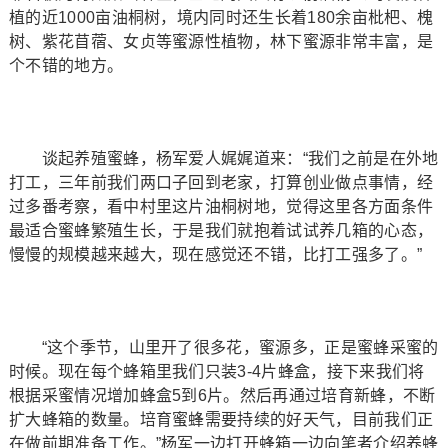
植的近1000亩油桐树，境内同时还生长着180余亩枇杷、槐
树、紫花苜蓿、女贞等蜜源性植物，林下蜜源非常丰富，是
个不错的地方。
谈起养殖蜜蜂，杨军爱人娓娓道来：“我们之前是在外地
打工，三年前我们两口子回到老家，打算创业做点事情，经
过多番考察，看中村里这片油桐树地，觉得这里各方面条件
最适合蜜蜂繁殖生长，于是我们就抱着试试养几箱的心态，
慢慢的规模越来越大，现在感觉还不错，比打工强多了。”
“这个季节，山里开了很多花，蜜源多，正是蜜蜂采蜜的
时候。现在每个蜂箱里我们只装3-4片蜂盒，接下来我们将
根据采蜜情况增加蜂盒5到6片。然后再通过培育新蜂，不断
扩大蜂箱的数量。培育蜜蜂需要持续的好天气，目前我们正
在做前期准备工作。”杨军一边打开蜂箱一边向笔者介绍养蜂