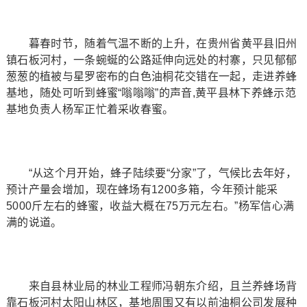
暮春时节，随着气温不断的上升，在贵州省黄平县旧州
镇石板河村，一条蜿蜒的公路延伸向远处的村寨，只见郁郁
葱葱的植被与星罗密布的白色油桐花交错在一起，走进养蜂
基地，随处可听到蜂蜜“嗡嗡嗡”的声音,黄平县林下养蜂示范
基地负责人杨军正忙着采收春蜜。
“从这个月开始，蜂子陆续要“分家”了，气候比去年好，
预计产量会增加，现在蜂场有1200多箱，今年预计能采
5000斤左右的蜂蜜，收益大概在75万元左右。”杨军信心满
满的说道。
来自县林业局的林业工程师冯朝东介绍，且兰养蜂场背
靠石板河村太阳山林区，基地周围又有以前油桐公司发展种