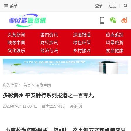
菜单
登录
注册
头条新闻
国内资讯
深度报道
热点追踪
映像中国
财经资讯
绿色环保
风景旅游
文化娱乐
经济与法
乡村振兴
食品健康
您的位置
首页
>
映像中国
多彩贵州 平安黔行系列报道之一百零九
2023-07-07 11:08:41
阅读
(
2257415)
评论(0)
小事故为何致骨折、缝8针，这个细节老司机都容易