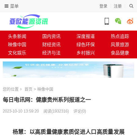
菜单
登录
注册
头条新闻
国内资讯
深度报道
热点追踪
映像中国
财经资讯
绿色环保
风景旅游
文化娱乐
经济与法
乡村振兴
食品健康
您的位置
首页
>
映像中国
每日电讯网：健康贵州系列报道之一
2023-10-10 13:59:20
阅读
(
1932316)
评论(0)
杨慧：以高质量健康素质促进人口高质量发展